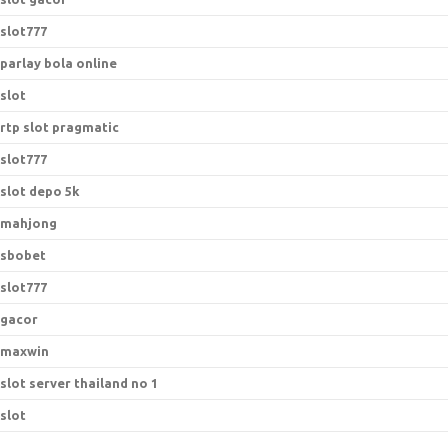
slot777
parlay bola online
slot
rtp slot pragmatic
slot777
slot depo 5k
mahjong
sbobet
slot777
gacor
maxwin
slot server thailand no 1
slot