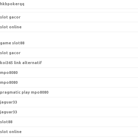
hkbpokerqq
slot gacor
slot online
game slot88
slot gacor
koi365 link alternatif
mpo8080
mpo8080
pragmatic play mpo8080
jaguar33
jaguar33
slot88
slot online