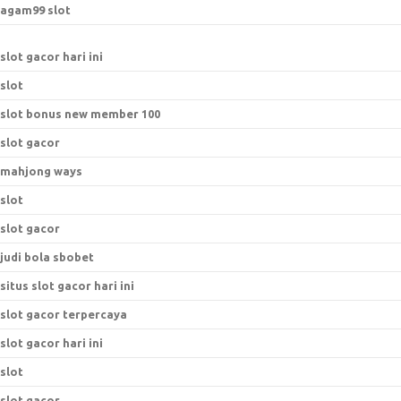
agam99 slot
slot gacor hari ini
slot
slot bonus new member 100
slot gacor
mahjong ways
slot
slot gacor
judi bola sbobet
situs slot gacor hari ini
slot gacor terpercaya
slot gacor hari ini
slot
slot gacor