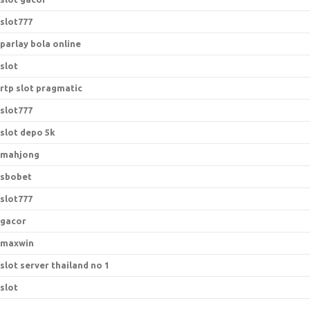
slot777
parlay bola online
slot
rtp slot pragmatic
slot777
slot depo 5k
mahjong
sbobet
slot777
gacor
maxwin
slot server thailand no 1
slot