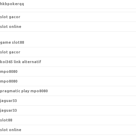
hkbpokerqq
slot gacor
slot online
game slot88
slot gacor
koi365 link alternatif
mpo8080
mpo8080
pragmatic play mpo8080
jaguar33
jaguar33
slot88
slot online