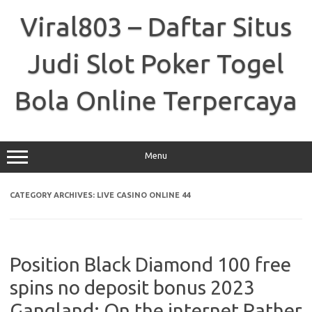
Skip
to
Viral803 – Daftar Situs
content
Judi Slot Poker Togel
Bola Online Terpercaya
Menu
CATEGORY ARCHIVES:
LIVE CASINO ONLINE 44
Position Black Diamond 100 free
spins no deposit bonus 2023
Gangland: On the internet Rather