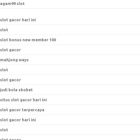
agam99 slot
slot gacor hari ini
slot
slot bonus new member 100
slot gacor
mahjong ways
slot
slot gacor
judi bola sbobet
situs slot gacor hari ini
slot gacor terpercaya
slot gacor hari ini
slot
slot gacor