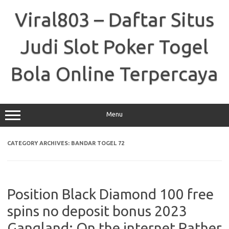
Skip
to
Viral803 – Daftar Situs
content
Judi Slot Poker Togel
Bola Online Terpercaya
Menu
CATEGORY ARCHIVES:
BANDAR TOGEL 72
Position Black Diamond 100 free
spins no deposit bonus 2023
Gangland: On the internet Rather