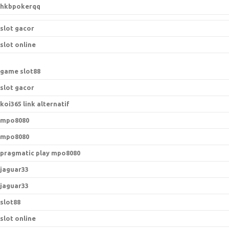
hkbpokerqq
slot gacor
slot online
game slot88
slot gacor
koi365 link alternatif
mpo8080
mpo8080
pragmatic play mpo8080
jaguar33
jaguar33
slot88
slot online