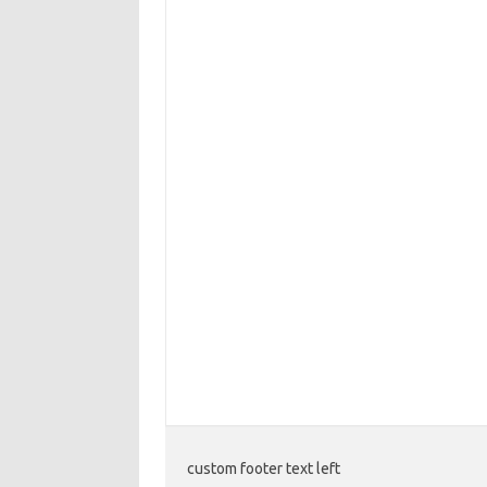
custom footer text left