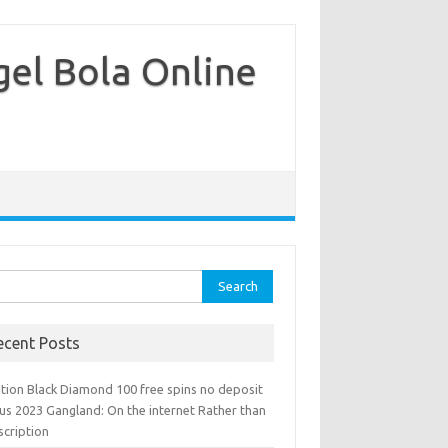
gel Bola Online
rch
ecent Posts
ition Black Diamond 100 free spins no deposit
us 2023 Gangland: On the internet Rather than
scription