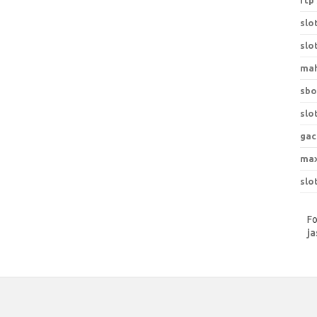
rtp
slo
slo
ma
sbo
slo
gac
ma
slo
Fo
ja