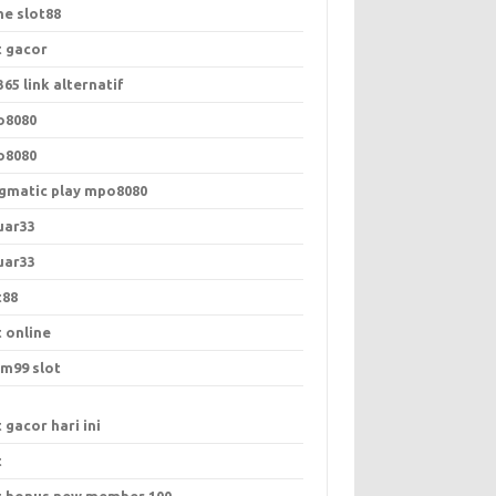
e slot88
t gacor
365 link alternatif
o8080
o8080
gmatic play mpo8080
uar33
uar33
t88
t online
m99 slot
t gacor hari ini
t