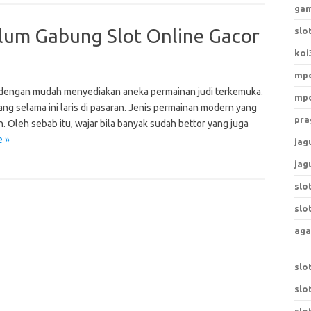
gam
lum Gabung Slot Online Gacor
slo
koi
mp
ses dengan mudah menyediakan aneka permainan judi terkemuka.
mp
yang selama ini laris di pasaran. Jenis permainan modern yang
pra
. Oleh sebab itu, wajar bila banyak sudah bettor yang juga
 »
jag
jag
slo
slo
aga
slo
slo