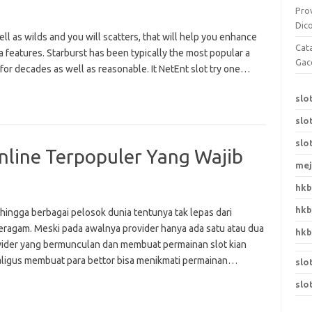
Pro
Dic
ll as wilds and you will scatters, that will help you enhance
Cat
a features. Starburst has been typically the most popular a
Gac
 for decades as well as reasonable. It NetEnt slot try one…
slo
slo
slo
nline Terpopuler Yang Wajib
mej
hk
hk
hingga berbagai pelosok dunia tentunya tak lepas dari
eragam. Meski pada awalnya provider hanya ada satu atau dua
hk
ovider yang bermunculan dan membuat permainan slot kian
aligus membuat para bettor bisa menikmati permainan…
slo
slo