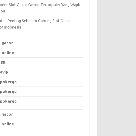
vider Slot Gacor Online Terpopuler Yang Wajib
oba
atan Penting Sebelum Gabung Slot Online
or Indonesia
t gacor
t online
t88
avip
bpokerqq
bpokerqq
bpokerqq
t gacor
t online