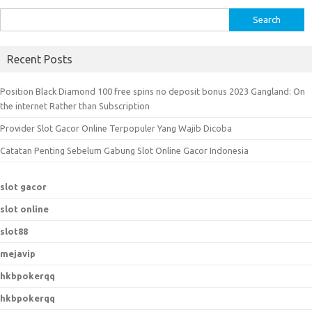
S
e
a
Recent Posts
r
c
Position Black Diamond 100 free spins no deposit bonus 2023 Gangland: On
h
the internet Rather than Subscription
f
Provider Slot Gacor Online Terpopuler Yang Wajib Dicoba
o
r
Catatan Penting Sebelum Gabung Slot Online Gacor Indonesia
:
slot gacor
slot online
slot88
mejavip
hkbpokerqq
hkbpokerqq