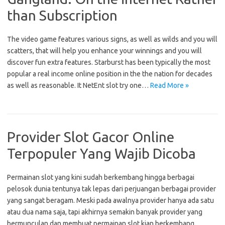
than Subscription
The video game features various signs, as well as wilds and you will
scatters, that will help you enhance your winnings and you will
discover fun extra features. Starburst has been typically the most
popular a real income online position in the the nation for decades
as well as reasonable. It NetEnt slot try one…
Read More »
Provider Slot Gacor Online
Terpopuler Yang Wajib Dicoba
Permainan slot yang kini sudah berkembang hingga berbagai
pelosok dunia tentunya tak lepas dari perjuangan berbagai provider
yang sangat beragam. Meski pada awalnya provider hanya ada satu
atau dua nama saja, tapi akhirnya semakin banyak provider yang
bermunculan dan membuat permainan slot kian berkembang.