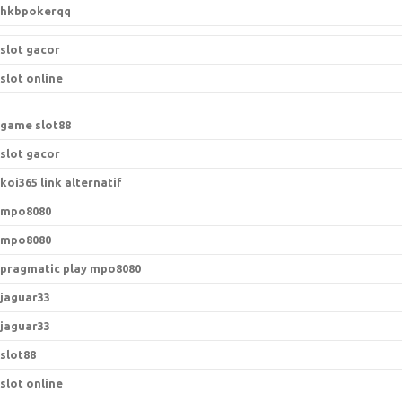
hkbpokerqq
slot gacor
slot online
game slot88
slot gacor
koi365 link alternatif
mpo8080
mpo8080
pragmatic play mpo8080
jaguar33
jaguar33
slot88
slot online