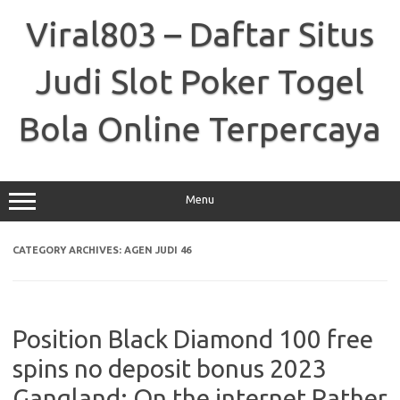
Skip
to
Viral803 – Daftar Situs
content
Judi Slot Poker Togel
Bola Online Terpercaya
Menu
CATEGORY ARCHIVES:
AGEN JUDI 46
Position Black Diamond 100 free
spins no deposit bonus 2023
Gangland: On the internet Rather