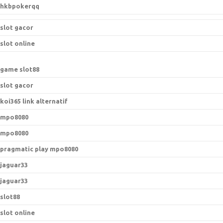
hkbpokerqq
slot gacor
slot online
game slot88
slot gacor
koi365 link alternatif
mpo8080
mpo8080
pragmatic play mpo8080
jaguar33
jaguar33
slot88
slot online