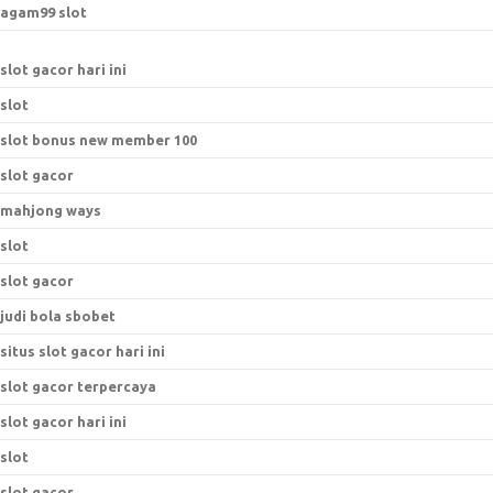
agam99 slot
slot gacor hari ini
slot
slot bonus new member 100
slot gacor
mahjong ways
slot
slot gacor
judi bola sbobet
situs slot gacor hari ini
slot gacor terpercaya
slot gacor hari ini
slot
slot gacor