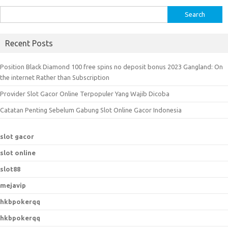
S
e
a
Recent Posts
r
c
Position Black Diamond 100 free spins no deposit bonus 2023 Gangland: On
h
the internet Rather than Subscription
f
Provider Slot Gacor Online Terpopuler Yang Wajib Dicoba
o
r
Catatan Penting Sebelum Gabung Slot Online Gacor Indonesia
:
slot gacor
slot online
slot88
mejavip
hkbpokerqq
hkbpokerqq