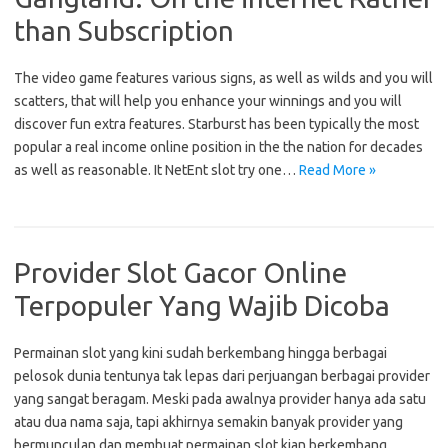
than Subscription
The video game features various signs, as well as wilds and you will
scatters, that will help you enhance your winnings and you will
discover fun extra features. Starburst has been typically the most
popular a real income online position in the the nation for decades
as well as reasonable. It NetEnt slot try one…
Read More »
Provider Slot Gacor Online
Terpopuler Yang Wajib Dicoba
Permainan slot yang kini sudah berkembang hingga berbagai
pelosok dunia tentunya tak lepas dari perjuangan berbagai provider
yang sangat beragam. Meski pada awalnya provider hanya ada satu
atau dua nama saja, tapi akhirnya semakin banyak provider yang
bermunculan dan membuat permainan slot kian berkembang.