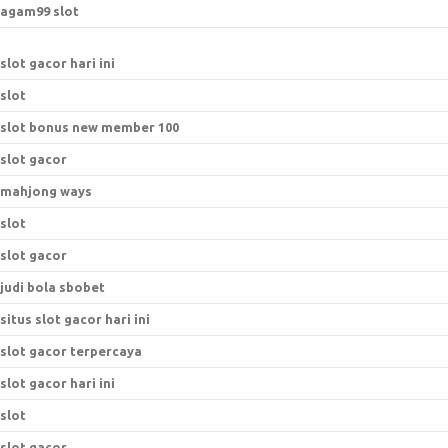
agam99 slot
slot gacor hari ini
slot
slot bonus new member 100
slot gacor
mahjong ways
slot
slot gacor
judi bola sbobet
situs slot gacor hari ini
slot gacor terpercaya
slot gacor hari ini
slot
slot gacor