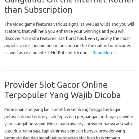
than Subscription
The video game features various signs, as well as wilds and you will
scatters, that will help you enhance your winnings and you will
discover fun extra features. Starburst has been typically the most
popular a real income online position in the the nation for decades
as well as reasonable. It NetEnt slot try one…
Read More »
Provider Slot Gacor Online
Terpopuler Yang Wajib Dicoba
Permainan slot yang kini sudah berkembang hingga berbagai
pelosok dunia tentunya tak lepas dari perjuangan berbagai provider
yang sangat beragam. Meski pada awalnya provider hanya ada satu
atau dua nama saja, tapi akhirnya semakin banyak provider yang
bermunculan dan membuat permainan slot kian berkembang.