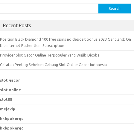
S
e
a
Recent Posts
r
c
Position Black Diamond 100 free spins no deposit bonus 2023 Gangland: On
h
the internet Rather than Subscription
f
Provider Slot Gacor Online Terpopuler Yang Wajib Dicoba
o
r
Catatan Penting Sebelum Gabung Slot Online Gacor Indonesia
:
slot gacor
slot online
slot88
mejavip
hkbpokerqq
hkbpokerqq