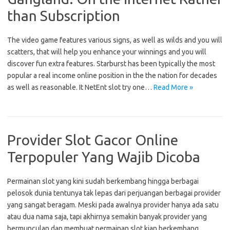
than Subscription
The video game features various signs, as well as wilds and you will
scatters, that will help you enhance your winnings and you will
discover fun extra features. Starburst has been typically the most
popular a real income online position in the the nation for decades
as well as reasonable. It NetEnt slot try one…
Read More »
Provider Slot Gacor Online
Terpopuler Yang Wajib Dicoba
Permainan slot yang kini sudah berkembang hingga berbagai
pelosok dunia tentunya tak lepas dari perjuangan berbagai provider
yang sangat beragam. Meski pada awalnya provider hanya ada satu
atau dua nama saja, tapi akhirnya semakin banyak provider yang
bermunculan dan membuat permainan slot kian berkembang.