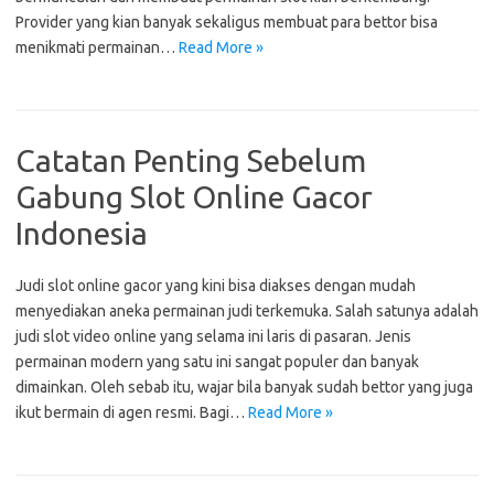
Provider yang kian banyak sekaligus membuat para bettor bisa
menikmati permainan…
Read More »
Catatan Penting Sebelum
Gabung Slot Online Gacor
Indonesia
Judi slot online gacor yang kini bisa diakses dengan mudah
menyediakan aneka permainan judi terkemuka. Salah satunya adalah
judi slot video online yang selama ini laris di pasaran. Jenis
permainan modern yang satu ini sangat populer dan banyak
dimainkan. Oleh sebab itu, wajar bila banyak sudah bettor yang juga
ikut bermain di agen resmi. Bagi…
Read More »