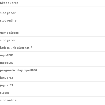
hkbpokerqq
slot gacor
slot online
game slot88
slot gacor
koi365 link alternatif
mpo8080
mpo8080
pragmatic play mpo8080
jaguar33
jaguar33
slot88
slot online