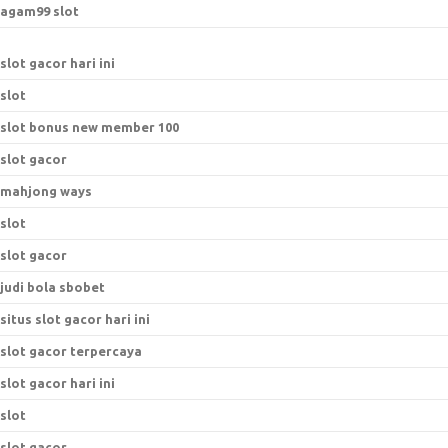
agam99 slot
slot gacor hari ini
slot
slot bonus new member 100
slot gacor
mahjong ways
slot
slot gacor
judi bola sbobet
situs slot gacor hari ini
slot gacor terpercaya
slot gacor hari ini
slot
slot gacor