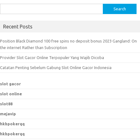
S
e
a
Recent Posts
r
c
Position Black Diamond 100 free spins no deposit bonus 2023 Gangland: On
h
the internet Rather than Subscription
f
Provider Slot Gacor Online Terpopuler Yang Wajib Dicoba
o
r
Catatan Penting Sebelum Gabung Slot Online Gacor Indonesia
:
slot gacor
slot online
slot88
mejavip
hkbpokerqq
hkbpokerqq