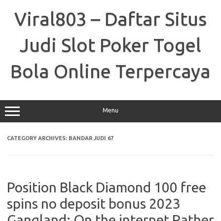
Skip
to
Viral803 – Daftar Situs
content
Judi Slot Poker Togel
Bola Online Terpercaya
Menu
CATEGORY ARCHIVES:
BANDAR JUDI 67
Position Black Diamond 100 free
spins no deposit bonus 2023
Gangland: On the internet Rather