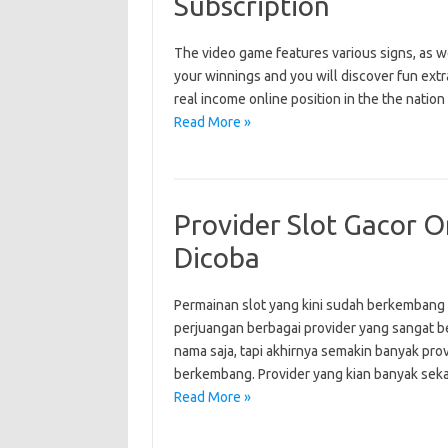
Subscription
The video game features various signs, as we
your winnings and you will discover fun extr
real income online position in the the nation
Read More »
Provider Slot Gacor O
Dicoba
Permainan slot yang kini sudah berkembang 
perjuangan berbagai provider yang sangat b
nama saja, tapi akhirnya semakin banyak pr
berkembang. Provider yang kian banyak sek
Read More »