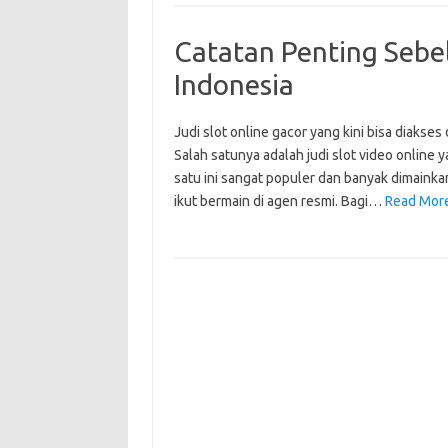
Catatan Penting Sebe
Indonesia
Judi slot online gacor yang kini bisa diak
Salah satunya adalah judi slot video online 
satu ini sangat populer dan banyak dimainkan
ikut bermain di agen resmi. Bagi…
Read More