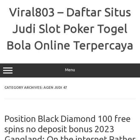
Skip
to
Viral803 – Daftar Situs
content
Judi Slot Poker Togel
Bola Online Terpercaya
Menu
CATEGORY ARCHIVES:
AGEN JUDI 47
Position Black Diamond 100 free
spins no deposit bonus 2023
Gangland: On the internet Rather