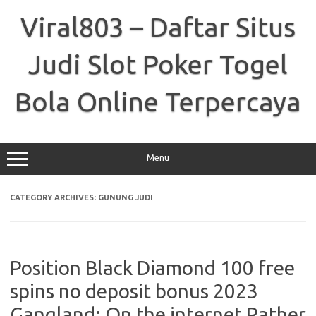
Skip
to
Viral803 – Daftar Situs
content
Judi Slot Poker Togel
Bola Online Terpercaya
Menu
CATEGORY ARCHIVES:
GUNUNG JUDI
Position Black Diamond 100 free
spins no deposit bonus 2023
Gangland: On the internet Rather