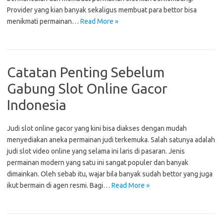
Provider yang kian banyak sekaligus membuat para bettor bisa
menikmati permainan…
Read More »
Catatan Penting Sebelum
Gabung Slot Online Gacor
Indonesia
Judi slot online gacor yang kini bisa diakses dengan mudah
menyediakan aneka permainan judi terkemuka. Salah satunya adalah
judi slot video online yang selama ini laris di pasaran. Jenis
permainan modern yang satu ini sangat populer dan banyak
dimainkan. Oleh sebab itu, wajar bila banyak sudah bettor yang juga
ikut bermain di agen resmi. Bagi…
Read More »