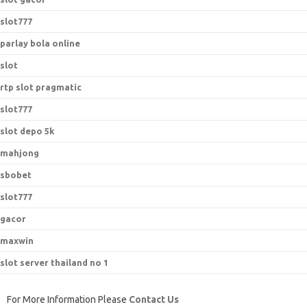
slot777
parlay bola online
slot
rtp slot pragmatic
slot777
slot depo 5k
mahjong
sbobet
slot777
gacor
maxwin
slot server thailand no 1
For More Information Please
Contact Us