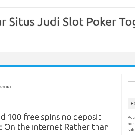
ar Situs Judi Slot Poker To
Sea
RI INI
for:
R
d 100 free spins no deposit
Pos
bon
 On the internet Rather than
Sub