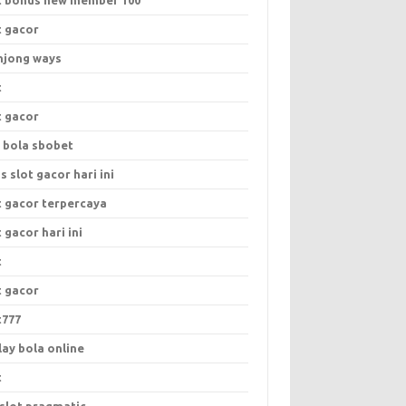
t bonus new member 100
t gacor
jong ways
t
t gacor
i bola sbobet
us slot gacor hari ini
t gacor terpercaya
t gacor hari ini
t
t gacor
t777
lay bola online
t