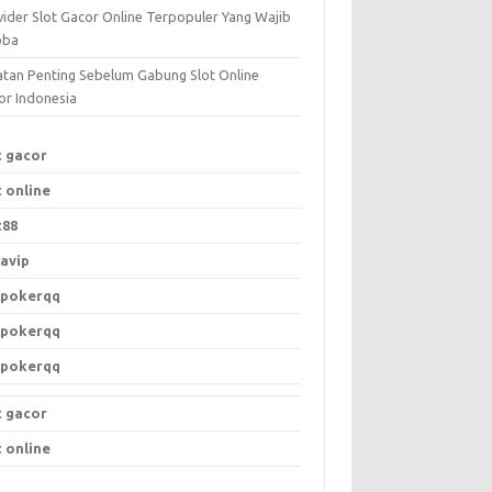
vider Slot Gacor Online Terpopuler Yang Wajib
oba
atan Penting Sebelum Gabung Slot Online
or Indonesia
t gacor
t online
t88
avip
bpokerqq
bpokerqq
bpokerqq
t gacor
t online