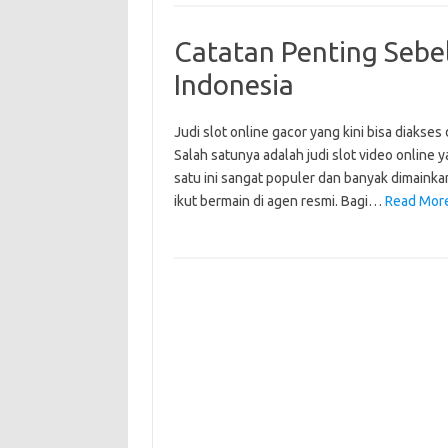
Catatan Penting Sebe
Indonesia
Judi slot online gacor yang kini bisa diak
Salah satunya adalah judi slot video online 
satu ini sangat populer dan banyak dimainkan
ikut bermain di agen resmi. Bagi…
Read More