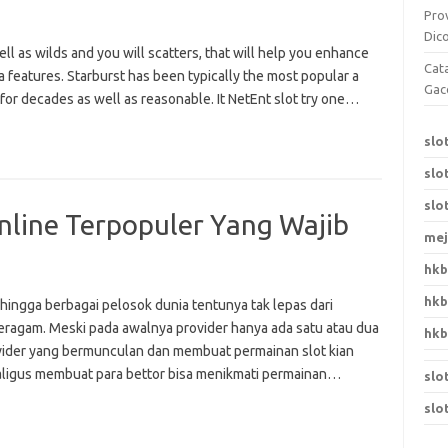
Pro
Dic
ll as wilds and you will scatters, that will help you enhance
Cat
a features. Starburst has been typically the most popular a
Gac
 for decades as well as reasonable. It NetEnt slot try one…
slo
slo
slo
nline Terpopuler Yang Wajib
mej
hk
hk
hingga berbagai pelosok dunia tentunya tak lepas dari
eragam. Meski pada awalnya provider hanya ada satu atau dua
hk
ovider yang bermunculan dan membuat permainan slot kian
aligus membuat para bettor bisa menikmati permainan…
slo
slo