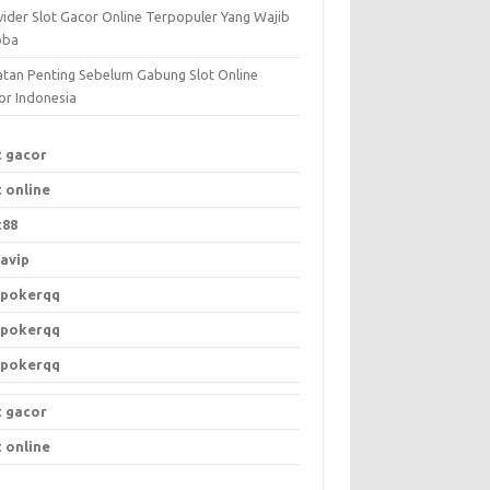
vider Slot Gacor Online Terpopuler Yang Wajib
oba
atan Penting Sebelum Gabung Slot Online
or Indonesia
t gacor
t online
t88
avip
bpokerqq
bpokerqq
bpokerqq
t gacor
t online