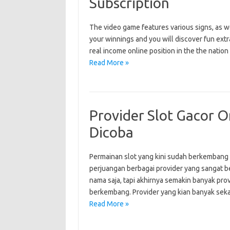
Subscription
The video game features various signs, as we
your winnings and you will discover fun extr
real income online position in the the nation
Read More »
Provider Slot Gacor O
Dicoba
Permainan slot yang kini sudah berkembang 
perjuangan berbagai provider yang sangat b
nama saja, tapi akhirnya semakin banyak pr
berkembang. Provider yang kian banyak sek
Read More »