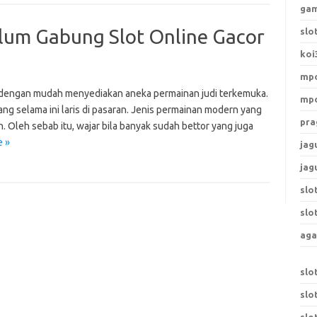
gam
lum Gabung Slot Online Gacor
slo
koi
mp
ses dengan mudah menyediakan aneka permainan judi terkemuka.
mp
yang selama ini laris di pasaran. Jenis permainan modern yang
pra
. Oleh sebab itu, wajar bila banyak sudah bettor yang juga
 »
jag
jag
slo
slo
aga
slo
slo