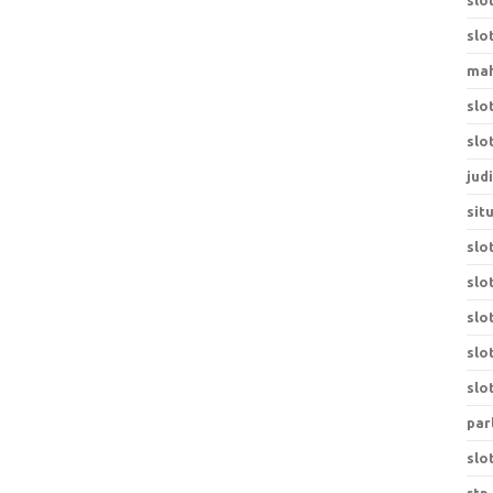
slo
slo
mah
slo
slo
jud
sit
slo
slo
slo
slo
slo
par
slo