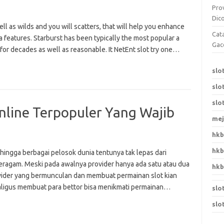
Pro
Dic
ll as wilds and you will scatters, that will help you enhance
Cat
a features. Starburst has been typically the most popular a
Gac
 for decades as well as reasonable. It NetEnt slot try one…
slo
slo
slo
nline Terpopuler Yang Wajib
mej
hk
hk
hingga berbagai pelosok dunia tentunya tak lepas dari
eragam. Meski pada awalnya provider hanya ada satu atau dua
hk
ovider yang bermunculan dan membuat permainan slot kian
aligus membuat para bettor bisa menikmati permainan…
slo
slo