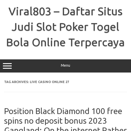
Skip
to
Viral803 – Daftar Situs
content
Judi Slot Poker Togel
Bola Online Terpercaya
Menu
TAG ARCHIVES:
LIVE CASINO ONLINE 27
Position Black Diamond 100 free
spins no deposit bonus 2023
Gangland: On the internet Rather