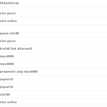
hkbpokerqq
slot gacor
slot online
game slot88
slot gacor
koi365 link alternatif
mpo8080
mpo8080
pragmatic play mpo8080
jaguar33
jaguar33
slot88
slot online