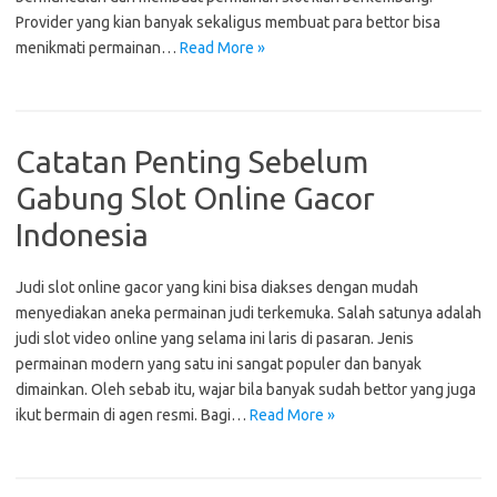
Provider yang kian banyak sekaligus membuat para bettor bisa
menikmati permainan…
Read More »
Catatan Penting Sebelum
Gabung Slot Online Gacor
Indonesia
Judi slot online gacor yang kini bisa diakses dengan mudah
menyediakan aneka permainan judi terkemuka. Salah satunya adalah
judi slot video online yang selama ini laris di pasaran. Jenis
permainan modern yang satu ini sangat populer dan banyak
dimainkan. Oleh sebab itu, wajar bila banyak sudah bettor yang juga
ikut bermain di agen resmi. Bagi…
Read More »