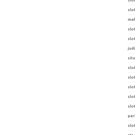
slo
slo
mah
slo
slo
jud
sit
slo
slo
slo
slo
slo
par
slo