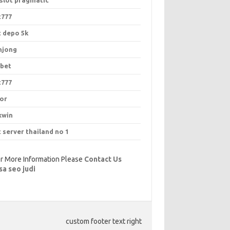
 slot pragmatic
t777
t depo 5k
hjong
bet
t777
or
xwin
t server thailand no 1
r More Information Please
Contact Us
sa seo judi
custom footer text right