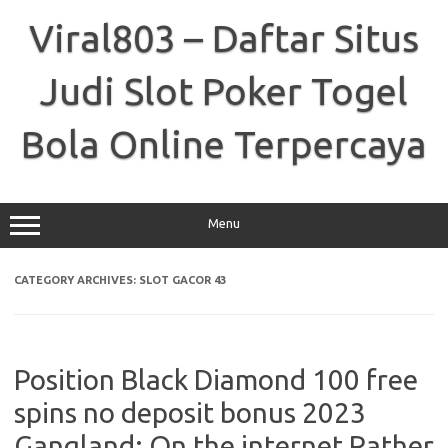
Skip
to
Viral803 – Daftar Situs
content
Judi Slot Poker Togel
Bola Online Terpercaya
Menu
CATEGORY ARCHIVES:
SLOT GACOR 43
Position Black Diamond 100 free
spins no deposit bonus 2023
Gangland: On the internet Rather