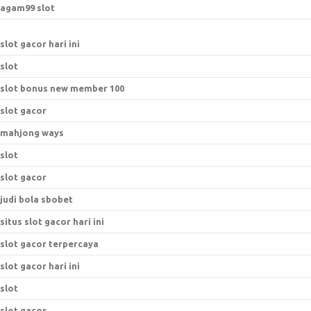
agam99 slot
slot gacor hari ini
slot
slot bonus new member 100
slot gacor
mahjong ways
slot
slot gacor
judi bola sbobet
situs slot gacor hari ini
slot gacor terpercaya
slot gacor hari ini
slot
slot gacor