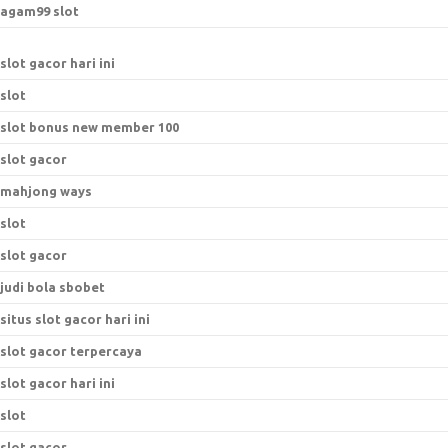
agam99 slot
slot gacor hari ini
slot
slot bonus new member 100
slot gacor
mahjong ways
slot
slot gacor
judi bola sbobet
situs slot gacor hari ini
slot gacor terpercaya
slot gacor hari ini
slot
slot gacor