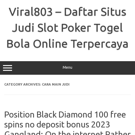
Skip
to
Viral803 – Daftar Situs
content
Judi Slot Poker Togel
Bola Online Terpercaya
Menu
CATEGORY ARCHIVES:
CARA MAIN JUDI
Position Black Diamond 100 free
spins no deposit bonus 2023
Gangland: On the internet Rather