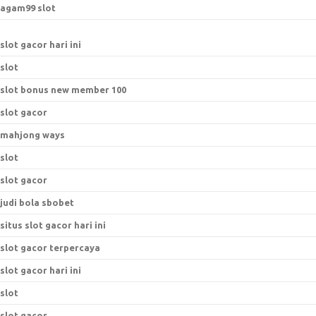
agam99 slot
slot gacor hari ini
slot
slot bonus new member 100
slot gacor
mahjong ways
slot
slot gacor
judi bola sbobet
situs slot gacor hari ini
slot gacor terpercaya
slot gacor hari ini
slot
slot gacor