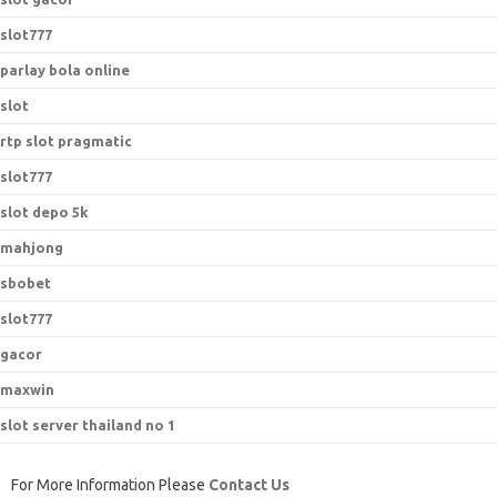
slot777
parlay bola online
slot
rtp slot pragmatic
slot777
slot depo 5k
mahjong
sbobet
slot777
gacor
maxwin
slot server thailand no 1
For More Information Please
Contact Us