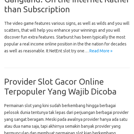
than Subscription
The video game features various signs, as well as wilds and you will
scatters, that will help you enhance your winnings and you will
discover fun extra features. Starburst has been typically the most
popular a real income online position in the the nation for decades
as well as reasonable. It NetEnt slot try one…
Read More »
Provider Slot Gacor Online
Terpopuler Yang Wajib Dicoba
Permainan slot yang kini sudah berkembang hingga berbagai
pelosok dunia tentunya tak lepas dari perjuangan berbagai provider
yang sangat beragam. Meski pada awalnya provider hanya ada satu
atau dua nama saja, tapi akhirnya semakin banyak provider yang
bermunculan dan membuat permainan slot kian berkembang.