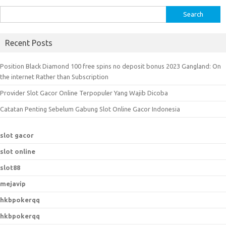
S
e
a
Recent Posts
r
c
Position Black Diamond 100 free spins no deposit bonus 2023 Gangland: On
h
the internet Rather than Subscription
f
Provider Slot Gacor Online Terpopuler Yang Wajib Dicoba
o
r
Catatan Penting Sebelum Gabung Slot Online Gacor Indonesia
:
slot gacor
slot online
slot88
mejavip
hkbpokerqq
hkbpokerqq