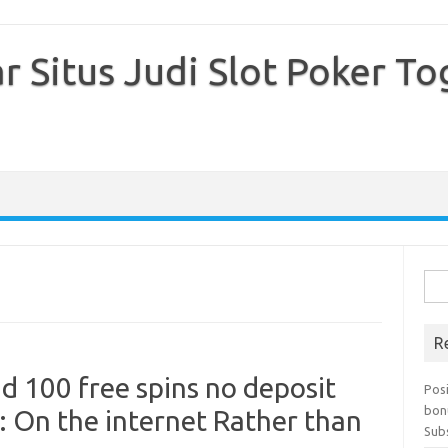
ar Situs Judi Slot Poker To
Sea
for:
R
d 100 free spins no deposit
Pos
bon
 On the internet Rather than
Sub