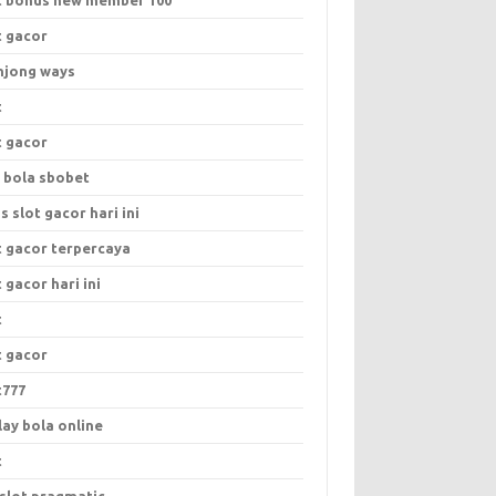
t bonus new member 100
t gacor
jong ways
t
t gacor
i bola sbobet
us slot gacor hari ini
t gacor terpercaya
t gacor hari ini
t
t gacor
t777
lay bola online
t