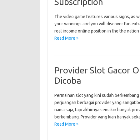
Subscription
The video game features various signs, as we
your winnings and you will discover fun extr
real income online position in the the nation
Read More »
Provider Slot Gacor O
Dicoba
Permainan slot yang kini sudah berkembang 
perjuangan berbagai provider yang sangat b
nama saja, tapi akhirnya semakin banyak pr
berkembang. Provider yang kian banyak sek
Read More »