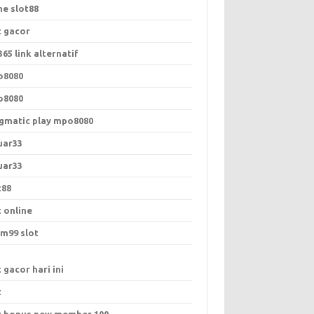
e slot88
t gacor
365 link alternatif
o8080
o8080
gmatic play mpo8080
uar33
uar33
t88
t online
m99 slot
t gacor hari ini
t