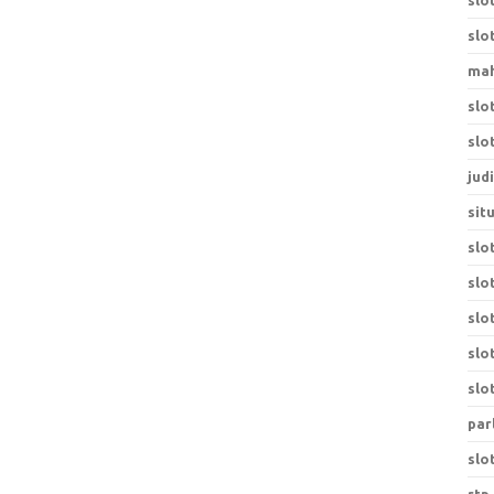
slo
slo
mah
slo
slo
jud
sit
slo
slo
slo
slo
slo
par
slo