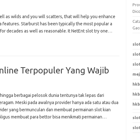
Pro
Dic
ll as wilds and you will scatters, that will help you enhance
Cat
a features. Starburst has been typically the most popular a
Gac
 for decades as well as reasonable. It NetEnt slot try one…
slo
slo
slo
nline Terpopuler Yang Wajib
mej
hk
hk
hingga berbagai pelosok dunia tentunya tak lepas dari
eragam. Meski pada awalnya provider hanya ada satu atau dua
hk
ovider yang bermunculan dan membuat permainan slot kian
aligus membuat para bettor bisa menikmati permainan…
slo
slo