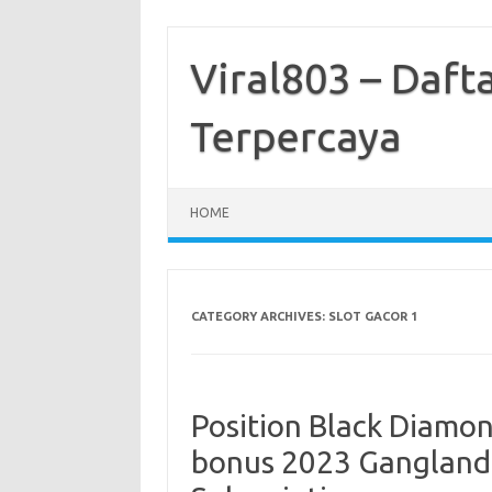
Skip
to
content
Viral803 – Daft
Terpercaya
HOME
CATEGORY ARCHIVES:
SLOT GACOR 1
Position Black Diamon
bonus 2023 Gangland: