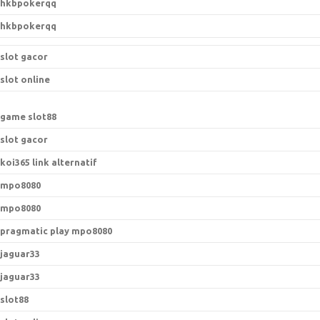
hkbpokerqq
hkbpokerqq
slot gacor
slot online
game slot88
slot gacor
koi365 link alternatif
mpo8080
mpo8080
pragmatic play mpo8080
jaguar33
jaguar33
slot88