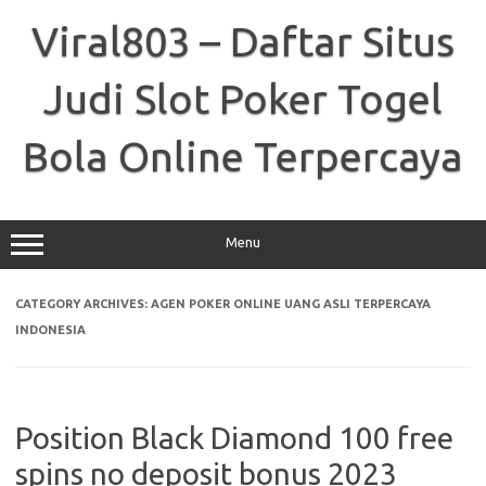
Skip
to
Viral803 – Daftar Situs
content
Judi Slot Poker Togel
Bola Online Terpercaya
Menu
CATEGORY ARCHIVES:
AGEN POKER ONLINE UANG ASLI TERPERCAYA
INDONESIA
Position Black Diamond 100 free
spins no deposit bonus 2023