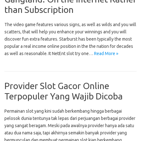
than Subscription
The video game features various signs, as well as wilds and you will
scatters, that will help you enhance your winnings and you will
discover fun extra features. Starburst has been typically the most
popular a real income online position in the the nation for decades
as well as reasonable. It NetEnt slot try one…
Read More »
Provider Slot Gacor Online
Terpopuler Yang Wajib Dicoba
Permainan slot yang kini sudah berkembang hingga berbagai
pelosok dunia tentunya tak lepas dari perjuangan berbagai provider
yang sangat beragam. Meski pada awalnya provider hanya ada satu
atau dua nama saja, tapi akhirnya semakin banyak provider yang
bermunculan dan membuat permainan slot kian berkembang.