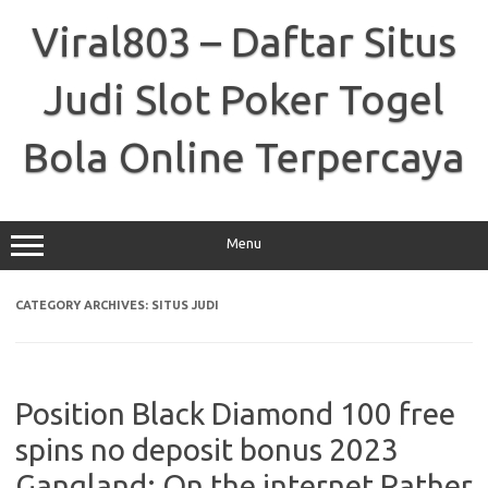
Skip
to
Viral803 – Daftar Situs
content
Judi Slot Poker Togel
Bola Online Terpercaya
Menu
CATEGORY ARCHIVES:
SITUS JUDI
Position Black Diamond 100 free
spins no deposit bonus 2023
Gangland: On the internet Rather