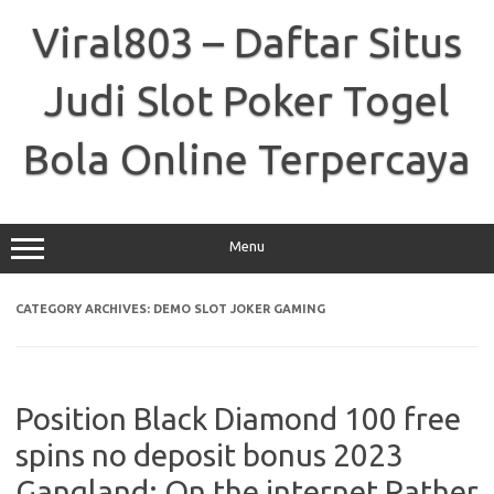
Skip
to
Viral803 – Daftar Situs
content
Judi Slot Poker Togel
Bola Online Terpercaya
Menu
CATEGORY ARCHIVES:
DEMO SLOT JOKER GAMING
Position Black Diamond 100 free
spins no deposit bonus 2023
Gangland: On the internet Rather