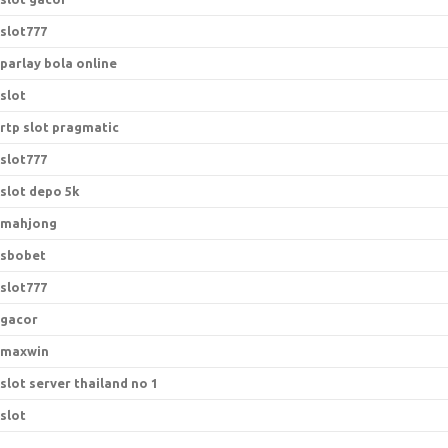
slot777
parlay bola online
slot
rtp slot pragmatic
slot777
slot depo 5k
mahjong
sbobet
slot777
gacor
maxwin
slot server thailand no 1
slot