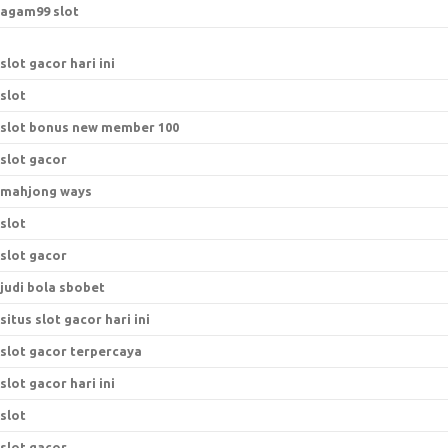
agam99 slot
slot gacor hari ini
slot
slot bonus new member 100
slot gacor
mahjong ways
slot
slot gacor
judi bola sbobet
situs slot gacor hari ini
slot gacor terpercaya
slot gacor hari ini
slot
slot gacor