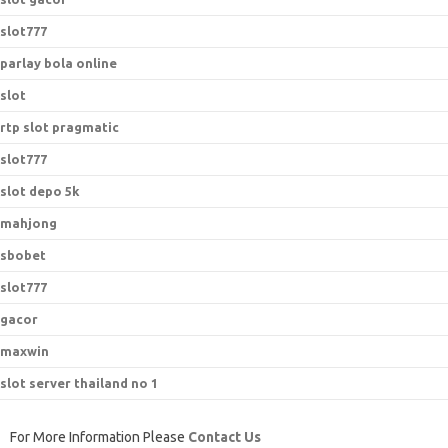
slot777
parlay bola online
slot
rtp slot pragmatic
slot777
slot depo 5k
mahjong
sbobet
slot777
gacor
maxwin
slot server thailand no 1
For More Information Please
Contact Us