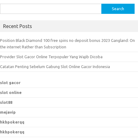
S
e
a
Recent Posts
r
c
Position Black Diamond 100 free spins no deposit bonus 2023 Gangland: On
h
the internet Rather than Subscription
f
Provider Slot Gacor Online Terpopuler Yang Wajib Dicoba
o
r
Catatan Penting Sebelum Gabung Slot Online Gacor Indonesia
:
slot gacor
slot online
slot88
mejavip
hkbpokerqq
hkbpokerqq