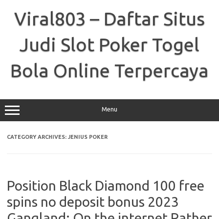
Skip
to
Viral803 – Daftar Situs
content
Judi Slot Poker Togel
Bola Online Terpercaya
Menu
CATEGORY ARCHIVES:
JENIUS POKER
Position Black Diamond 100 free
spins no deposit bonus 2023
Gangland: On the internet Rather