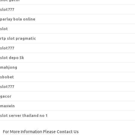
slot777
parlay bola online
slot
rtp slot pragmatic
slot777
slot depo 5k
mahjong
sbobet
slot777
gacor
maxwin
slot server thailand no 1
For More Information Please
Contact Us