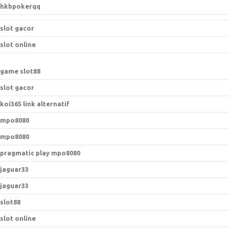
hkbpokerqq
slot gacor
slot online
game slot88
slot gacor
koi365 link alternatif
mpo8080
mpo8080
pragmatic play mpo8080
jaguar33
jaguar33
slot88
slot online