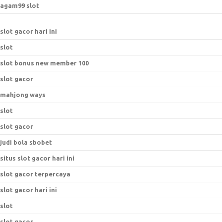
agam99 slot
slot gacor hari ini
slot
slot bonus new member 100
slot gacor
mahjong ways
slot
slot gacor
judi bola sbobet
situs slot gacor hari ini
slot gacor terpercaya
slot gacor hari ini
slot
slot gacor