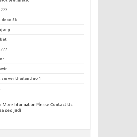
 slot pragmatic
t777
t depo 5k
hjong
bet
t777
or
xwin
t server thailand no 1
t
r More Information Please
Contact Us
sa seo judi