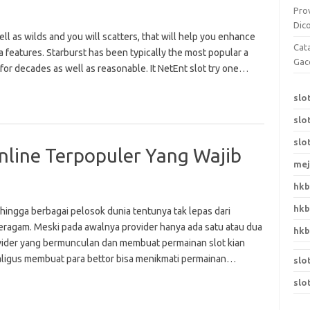
Pro
Dic
ll as wilds and you will scatters, that will help you enhance
Cat
a features. Starburst has been typically the most popular a
Gac
 for decades as well as reasonable. It NetEnt slot try one…
slo
slo
slo
nline Terpopuler Yang Wajib
mej
hk
hk
hingga berbagai pelosok dunia tentunya tak lepas dari
eragam. Meski pada awalnya provider hanya ada satu atau dua
hk
ovider yang bermunculan dan membuat permainan slot kian
aligus membuat para bettor bisa menikmati permainan…
slo
slo