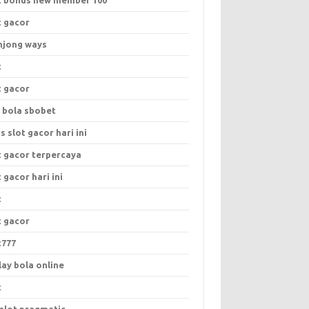
t bonus new member 100
t gacor
jong ways
t
t gacor
i bola sbobet
us slot gacor hari ini
t gacor terpercaya
t gacor hari ini
t
t gacor
t777
lay bola online
t