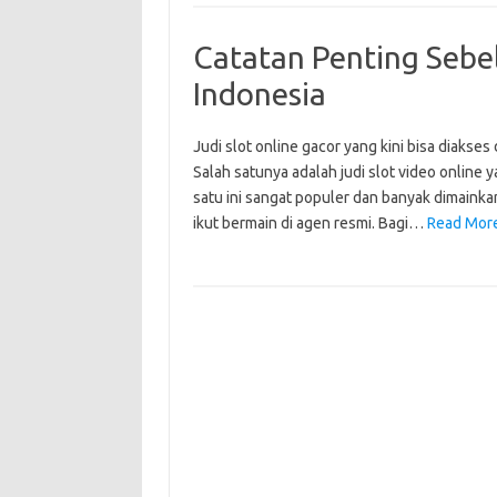
Catatan Penting Sebe
Indonesia
Judi slot online gacor yang kini bisa diak
Salah satunya adalah judi slot video online 
satu ini sangat populer dan banyak dimainkan
ikut bermain di agen resmi. Bagi…
Read More