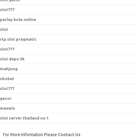
slot777
parlay bola online
slot
rtp slot pragmatic
slot777
slot depo 5k
mahjong
sbobet
slot777
gacor
maxwin
slot server thailand no 1
For More Information Please
Contact Us