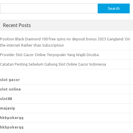
S
e
a
Recent Posts
r
c
Position Black Diamond 100 free spins no deposit bonus 2023 Gangland: On
h
the internet Rather than Subscription
f
Provider Slot Gacor Online Terpopuler Yang Wajib Dicoba
o
r
Catatan Penting Sebelum Gabung Slot Online Gacor Indonesia
:
slot gacor
slot online
slot88
mejavip
hkbpokerqq
hkbpokerqq