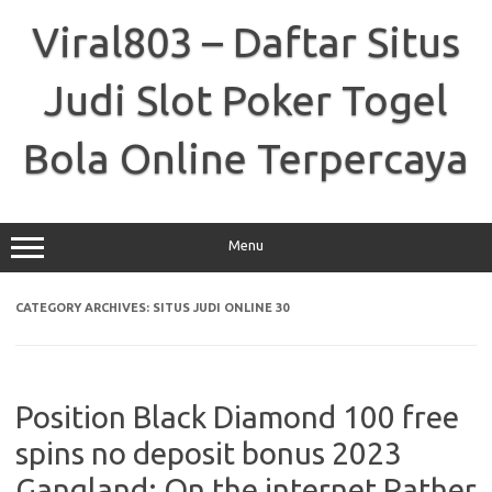
Skip
to
Viral803 – Daftar Situs
content
Judi Slot Poker Togel
Bola Online Terpercaya
Menu
CATEGORY ARCHIVES:
SITUS JUDI ONLINE 30
Position Black Diamond 100 free
spins no deposit bonus 2023
Gangland: On the internet Rather