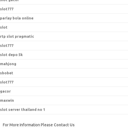
slot777
parlay bola online
slot
rtp slot pragmatic
slot777
slot depo 5k
mahjong
sbobet
slot777
gacor
maxwin
slot server thailand no 1
For More Information Please
Contact Us