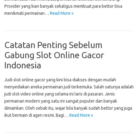
Provider yang kian banyak sekaligus membuat para bettor bisa
menikmati permainan…
Read More »
Catatan Penting Sebelum
Gabung Slot Online Gacor
Indonesia
Judi slot online gacor yang kini bisa diakses dengan mudah
menyediakan aneka permainan judi terkemuka. Salah satunya adalah
judi slot video online yang selama ini laris di pasaran. Jenis
permainan modern yang satu ini sangat populer dan banyak
dimainkan. Oleh sebab itu, wajar bila banyak sudah bettor yang juga
ikut bermain di agen resmi. Bagi…
Read More »