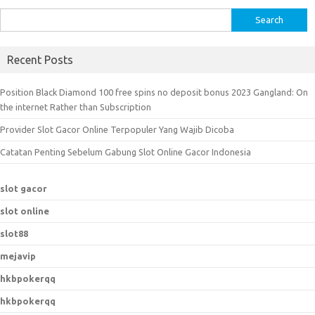
S
e
a
Recent Posts
r
c
Position Black Diamond 100 free spins no deposit bonus 2023 Gangland: On
h
the internet Rather than Subscription
f
Provider Slot Gacor Online Terpopuler Yang Wajib Dicoba
o
r
Catatan Penting Sebelum Gabung Slot Online Gacor Indonesia
:
slot gacor
slot online
slot88
mejavip
hkbpokerqq
hkbpokerqq