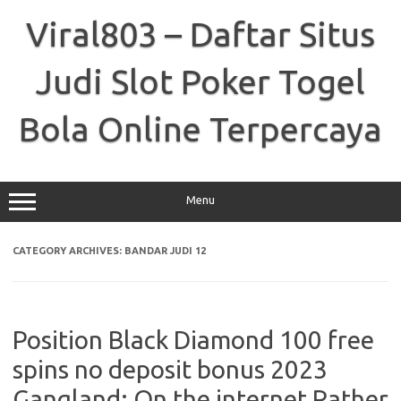
Skip
to
Viral803 – Daftar Situs
content
Judi Slot Poker Togel
Bola Online Terpercaya
Menu
CATEGORY ARCHIVES:
BANDAR JUDI 12
Position Black Diamond 100 free
spins no deposit bonus 2023
Gangland: On the internet Rather