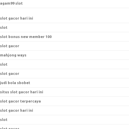
agam99 slot
slot gacor hari ini
slot
slot bonus new member 100
slot gacor
mahjong ways
slot
slot gacor
judi bola sbobet
situs slot gacor hari ini
slot gacor terpercaya
slot gacor hari ini
slot
slot gacor