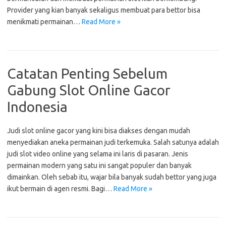
Provider yang kian banyak sekaligus membuat para bettor bisa
menikmati permainan…
Read More »
Catatan Penting Sebelum
Gabung Slot Online Gacor
Indonesia
Judi slot online gacor yang kini bisa diakses dengan mudah
menyediakan aneka permainan judi terkemuka. Salah satunya adalah
judi slot video online yang selama ini laris di pasaran. Jenis
permainan modern yang satu ini sangat populer dan banyak
dimainkan. Oleh sebab itu, wajar bila banyak sudah bettor yang juga
ikut bermain di agen resmi. Bagi…
Read More »