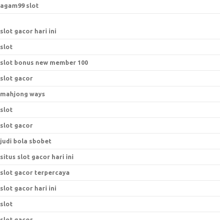
agam99 slot
slot gacor hari ini
slot
slot bonus new member 100
slot gacor
mahjong ways
slot
slot gacor
judi bola sbobet
situs slot gacor hari ini
slot gacor terpercaya
slot gacor hari ini
slot
slot gacor