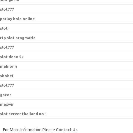
slot777
parlay bola online
slot
rtp slot pragmatic
slot777
slot depo 5k
mahjong
sbobet
slot777
gacor
maxwin
slot server thailand no 1
For More Information Please
Contact Us