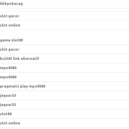
hkbpokerqq
slot gacor
slot online
game slot88
slot gacor
koi365 link alternatif
mpo8080
mpo8080
pragmatic play mpo8080
jaguar33
jaguar33
slot88
slot online