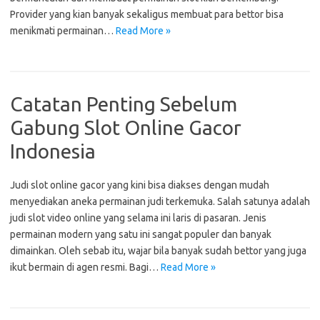
Provider yang kian banyak sekaligus membuat para bettor bisa
menikmati permainan…
Read More »
Catatan Penting Sebelum
Gabung Slot Online Gacor
Indonesia
Judi slot online gacor yang kini bisa diakses dengan mudah
menyediakan aneka permainan judi terkemuka. Salah satunya adalah
judi slot video online yang selama ini laris di pasaran. Jenis
permainan modern yang satu ini sangat populer dan banyak
dimainkan. Oleh sebab itu, wajar bila banyak sudah bettor yang juga
ikut bermain di agen resmi. Bagi…
Read More »