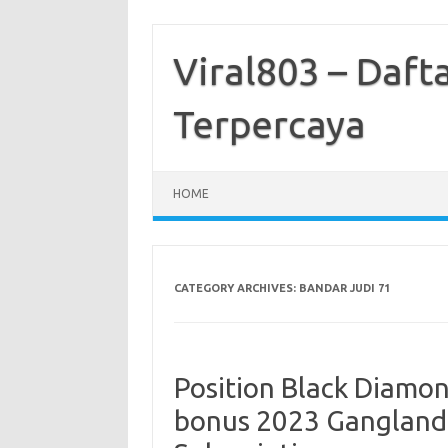
Skip
to
content
Viral803 – Daft
Terpercaya
HOME
CATEGORY ARCHIVES:
BANDAR JUDI 71
Position Black Diamon
bonus 2023 Gangland: