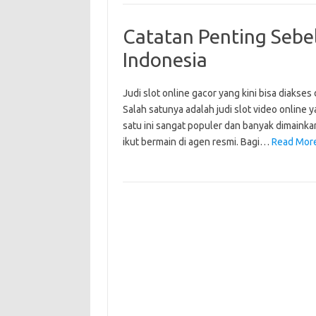
Catatan Penting Sebe
Indonesia
Judi slot online gacor yang kini bisa diak
Salah satunya adalah judi slot video online 
satu ini sangat populer dan banyak dimainkan
ikut bermain di agen resmi. Bagi…
Read More