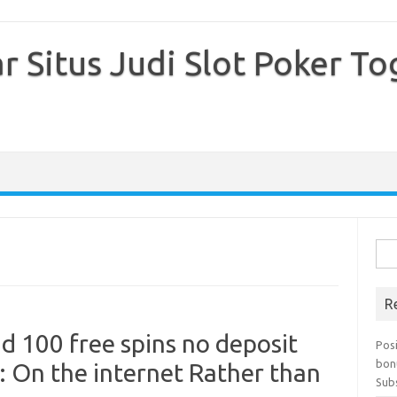
ar Situs Judi Slot Poker To
Sea
for:
R
d 100 free spins no deposit
Pos
bon
 On the internet Rather than
Sub