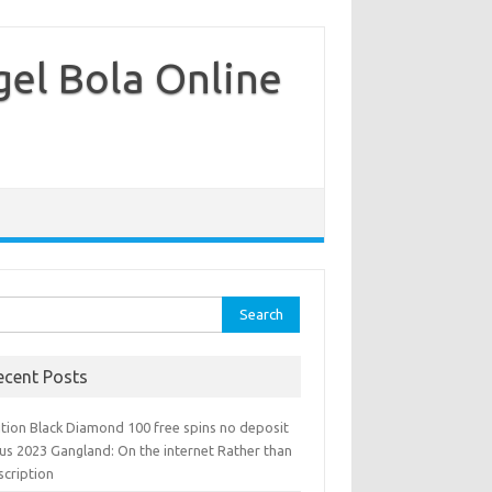
gel Bola Online
rch
ecent Posts
ition Black Diamond 100 free spins no deposit
us 2023 Gangland: On the internet Rather than
scription