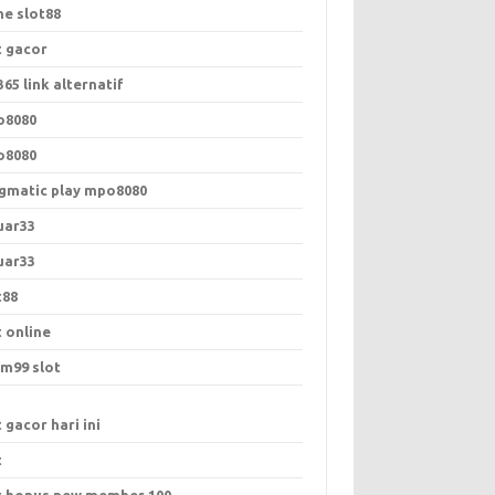
e slot88
t gacor
365 link alternatif
o8080
o8080
gmatic play mpo8080
uar33
uar33
t88
t online
m99 slot
t gacor hari ini
t