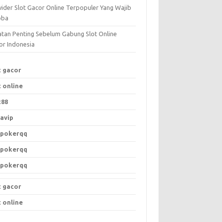
vider Slot Gacor Online Terpopuler Yang Wajib
oba
atan Penting Sebelum Gabung Slot Online
or Indonesia
t gacor
t online
t88
avip
bpokerqq
bpokerqq
bpokerqq
t gacor
t online