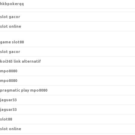
hkbpokerqq
slot gacor
slot online
game slot88
slot gacor
koi365 link alternatif
mpo8080
mpo8080
pragmatic play mpo8080
jaguar33
jaguar33
slot88
slot online