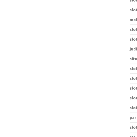
slo
slo
mah
slo
slo
jud
sit
slo
slo
slo
slo
slo
par
slo