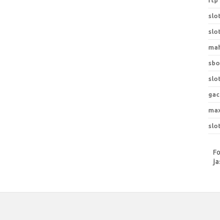
rtp
slo
slo
ma
sbo
slo
gac
ma
slo
Fo
ja