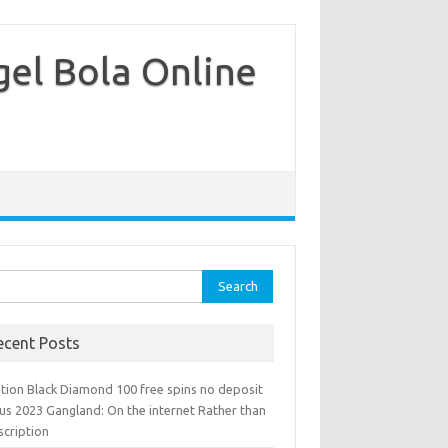
gel Bola Online
rch
ecent Posts
ition Black Diamond 100 free spins no deposit
us 2023 Gangland: On the internet Rather than
scription