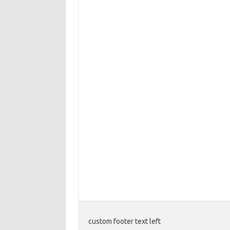
custom footer text left