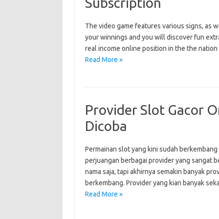
Subscription
The video game features various signs, as we
your winnings and you will discover fun extr
real income online position in the the nation
Read More »
Provider Slot Gacor O
Dicoba
Permainan slot yang kini sudah berkembang 
perjuangan berbagai provider yang sangat b
nama saja, tapi akhirnya semakin banyak pr
berkembang. Provider yang kian banyak sek
Read More »