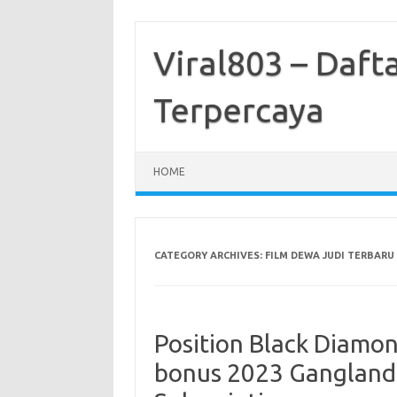
Skip
to
content
Viral803 – Daft
Terpercaya
HOME
CATEGORY ARCHIVES:
FILM DEWA JUDI TERBARU
Position Black Diamon
bonus 2023 Gangland: