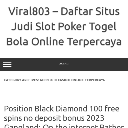
Skip
to
Viral803 – Daftar Situs
content
Judi Slot Poker Togel
Bola Online Terpercaya
Menu
CATEGORY ARCHIVES:
AGEN JUDI CASINO ONLINE TERPERCAYA
Position Black Diamond 100 free
spins no deposit bonus 2023
Gangland: On the internet Rather