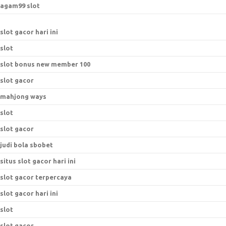
agam99 slot
slot gacor hari ini
slot
slot bonus new member 100
slot gacor
mahjong ways
slot
slot gacor
judi bola sbobet
situs slot gacor hari ini
slot gacor terpercaya
slot gacor hari ini
slot
slot gacor