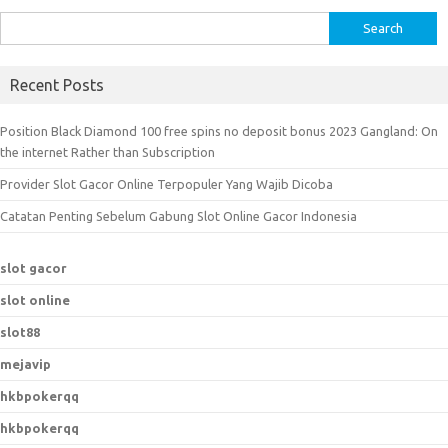
S
e
a
Recent Posts
r
c
Position Black Diamond 100 free spins no deposit bonus 2023 Gangland: On
h
the internet Rather than Subscription
f
Provider Slot Gacor Online Terpopuler Yang Wajib Dicoba
o
r
Catatan Penting Sebelum Gabung Slot Online Gacor Indonesia
:
slot gacor
slot online
slot88
mejavip
hkbpokerqq
hkbpokerqq