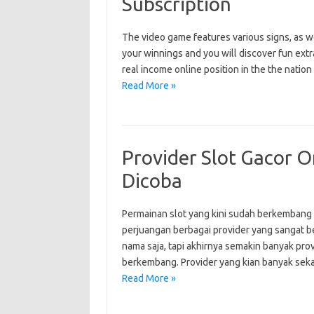
Subscription
The video game features various signs, as we
your winnings and you will discover fun extr
real income online position in the the nation
Read More »
Provider Slot Gacor O
Dicoba
Permainan slot yang kini sudah berkembang 
perjuangan berbagai provider yang sangat b
nama saja, tapi akhirnya semakin banyak pr
berkembang. Provider yang kian banyak sek
Read More »