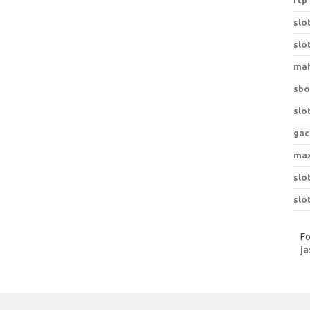
rtp
slo
slo
ma
sbo
slo
gac
ma
slo
slo
Fo
ja