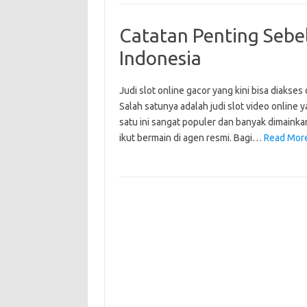
Catatan Penting Sebe
Indonesia
Judi slot online gacor yang kini bisa diak
Salah satunya adalah judi slot video online 
satu ini sangat populer dan banyak dimainkan
ikut bermain di agen resmi. Bagi…
Read More