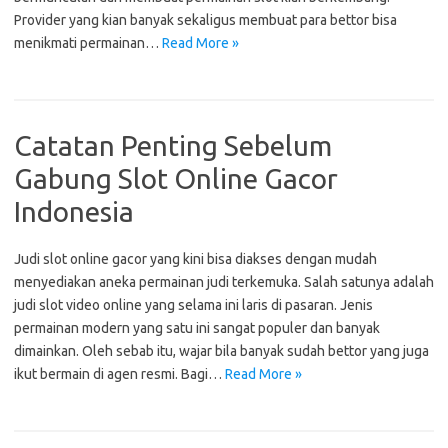
Provider yang kian banyak sekaligus membuat para bettor bisa
menikmati permainan…
Read More »
Catatan Penting Sebelum
Gabung Slot Online Gacor
Indonesia
Judi slot online gacor yang kini bisa diakses dengan mudah
menyediakan aneka permainan judi terkemuka. Salah satunya adalah
judi slot video online yang selama ini laris di pasaran. Jenis
permainan modern yang satu ini sangat populer dan banyak
dimainkan. Oleh sebab itu, wajar bila banyak sudah bettor yang juga
ikut bermain di agen resmi. Bagi…
Read More »