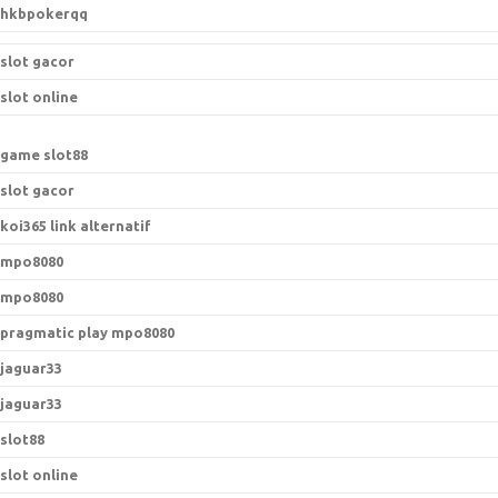
hkbpokerqq
slot gacor
slot online
game slot88
slot gacor
koi365 link alternatif
mpo8080
mpo8080
pragmatic play mpo8080
jaguar33
jaguar33
slot88
slot online