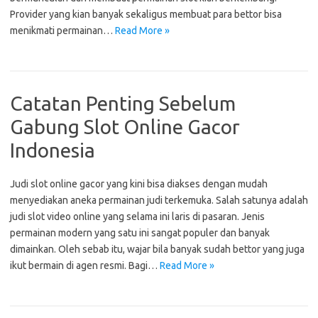
Provider yang kian banyak sekaligus membuat para bettor bisa
menikmati permainan…
Read More »
Catatan Penting Sebelum
Gabung Slot Online Gacor
Indonesia
Judi slot online gacor yang kini bisa diakses dengan mudah
menyediakan aneka permainan judi terkemuka. Salah satunya adalah
judi slot video online yang selama ini laris di pasaran. Jenis
permainan modern yang satu ini sangat populer dan banyak
dimainkan. Oleh sebab itu, wajar bila banyak sudah bettor yang juga
ikut bermain di agen resmi. Bagi…
Read More »