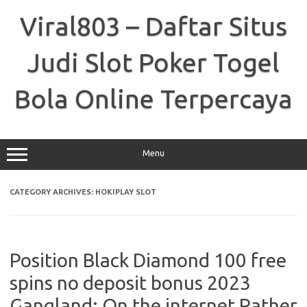
Skip
to
Viral803 – Daftar Situs
content
Judi Slot Poker Togel
Bola Online Terpercaya
Menu
CATEGORY ARCHIVES:
HOKIPLAY SLOT
Position Black Diamond 100 free
spins no deposit bonus 2023
Gangland: On the internet Rather