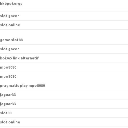
hkbpokerqq
slot gacor
slot online
game slot88
slot gacor
koi365 link alternatif
mpo8080
mpo8080
pragmatic play mpo8080
jaguar33
jaguar33
slot88
slot online