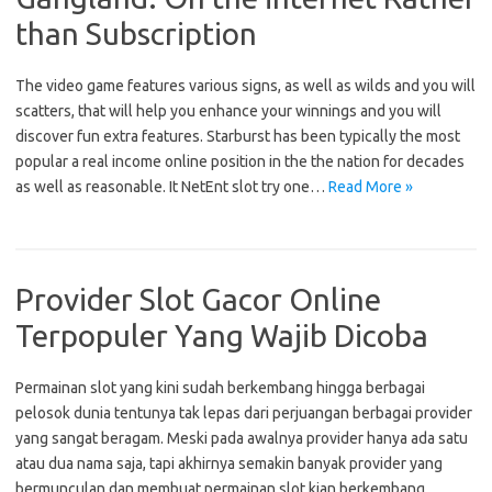
than Subscription
The video game features various signs, as well as wilds and you will
scatters, that will help you enhance your winnings and you will
discover fun extra features. Starburst has been typically the most
popular a real income online position in the the nation for decades
as well as reasonable. It NetEnt slot try one…
Read More »
Provider Slot Gacor Online
Terpopuler Yang Wajib Dicoba
Permainan slot yang kini sudah berkembang hingga berbagai
pelosok dunia tentunya tak lepas dari perjuangan berbagai provider
yang sangat beragam. Meski pada awalnya provider hanya ada satu
atau dua nama saja, tapi akhirnya semakin banyak provider yang
bermunculan dan membuat permainan slot kian berkembang.