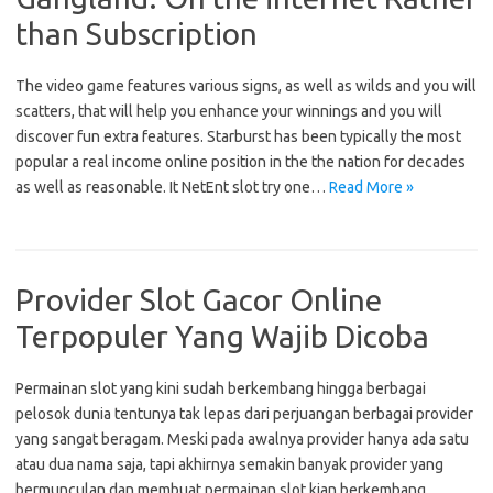
than Subscription
The video game features various signs, as well as wilds and you will
scatters, that will help you enhance your winnings and you will
discover fun extra features. Starburst has been typically the most
popular a real income online position in the the nation for decades
as well as reasonable. It NetEnt slot try one…
Read More »
Provider Slot Gacor Online
Terpopuler Yang Wajib Dicoba
Permainan slot yang kini sudah berkembang hingga berbagai
pelosok dunia tentunya tak lepas dari perjuangan berbagai provider
yang sangat beragam. Meski pada awalnya provider hanya ada satu
atau dua nama saja, tapi akhirnya semakin banyak provider yang
bermunculan dan membuat permainan slot kian berkembang.