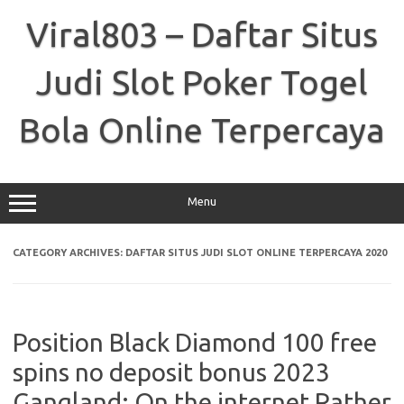
Skip
to
Viral803 – Daftar Situs
content
Judi Slot Poker Togel
Bola Online Terpercaya
Menu
CATEGORY ARCHIVES:
DAFTAR SITUS JUDI SLOT ONLINE TERPERCAYA 2020
Position Black Diamond 100 free
spins no deposit bonus 2023
Gangland: On the internet Rather