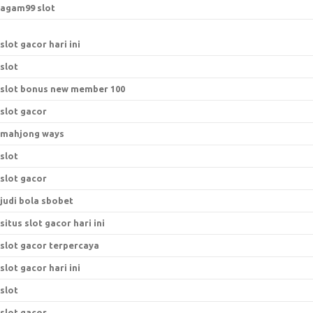
agam99 slot
slot gacor hari ini
slot
slot bonus new member 100
slot gacor
mahjong ways
slot
slot gacor
judi bola sbobet
situs slot gacor hari ini
slot gacor terpercaya
slot gacor hari ini
slot
slot gacor