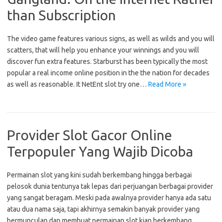
than Subscription
The video game features various signs, as well as wilds and you will
scatters, that will help you enhance your winnings and you will
discover fun extra features. Starburst has been typically the most
popular a real income online position in the the nation for decades
as well as reasonable. It NetEnt slot try one…
Read More »
Provider Slot Gacor Online
Terpopuler Yang Wajib Dicoba
Permainan slot yang kini sudah berkembang hingga berbagai
pelosok dunia tentunya tak lepas dari perjuangan berbagai provider
yang sangat beragam. Meski pada awalnya provider hanya ada satu
atau dua nama saja, tapi akhirnya semakin banyak provider yang
bermunculan dan membuat permainan slot kian berkembang.