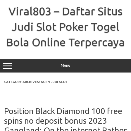
Skip
to
Viral803 – Daftar Situs
content
Judi Slot Poker Togel
Bola Online Terpercaya
Menu
CATEGORY ARCHIVES:
AGEN JUDI SLOT
Position Black Diamond 100 free
spins no deposit bonus 2023
Gangland: On the internet Rather