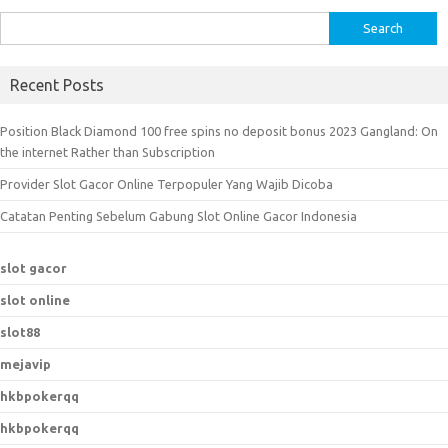
S
e
a
Recent Posts
r
c
Position Black Diamond 100 free spins no deposit bonus 2023 Gangland: On
h
the internet Rather than Subscription
f
Provider Slot Gacor Online Terpopuler Yang Wajib Dicoba
o
r
Catatan Penting Sebelum Gabung Slot Online Gacor Indonesia
:
slot gacor
slot online
slot88
mejavip
hkbpokerqq
hkbpokerqq