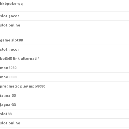
hkbpokerqq
slot gacor
slot online
game slot88
slot gacor
koi365 link alternatif
mpo8080
mpo8080
pragmatic play mpo8080
jaguar33
jaguar33
slot88
slot online