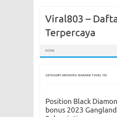
Skip
to
content
Viral803 – Daft
Terpercaya
HOME
CATEGORY ARCHIVES:
BANDAR TOGEL 153
Position Black Diamon
bonus 2023 Gangland: