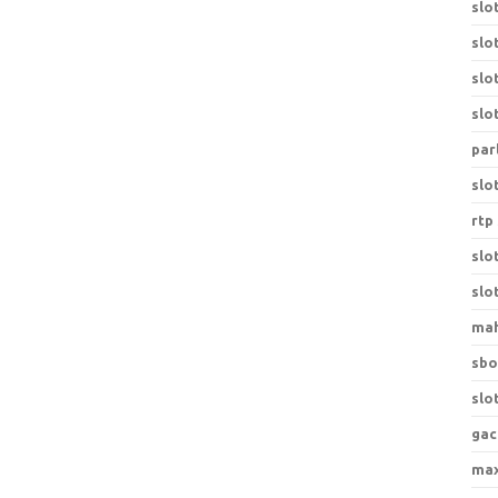
slo
slo
slo
slo
par
slo
rtp
slo
slo
ma
sbo
slo
gac
ma