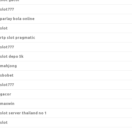
slot777
parlay bola online
slot
rtp slot pragmatic
slot777
slot depo 5k
mahjong
sbobet
slot777
gacor
maxwin
slot server thailand no 1
slot