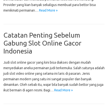
Provider yang kian banyak sekaligus membuat para bettor bisa
menikmati permainan…
Read More »
Catatan Penting Sebelum
Gabung Slot Online Gacor
Indonesia
Judi slot online gacor yang kini bisa diakses dengan mudah
menyediakan aneka permainan judi terkemuka. Salah satunya adalah
judi slot video online yang selama ini laris di pasaran. Jenis
permainan modern yang satu ini sangat populer dan banyak
dimainkan. Oleh sebab itu, wajar bila banyak sudah bettor yang juga
ikut bermain di agen resmi. Bagi…
Read More »