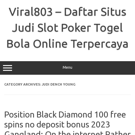
Skip
to
Viral803 – Daftar Situs
content
Judi Slot Poker Togel
Bola Online Terpercaya
Menu
CATEGORY ARCHIVES:
JUDI DENCH YOUNG
Position Black Diamond 100 free
spins no deposit bonus 2023
Gangland: On the internet Rather