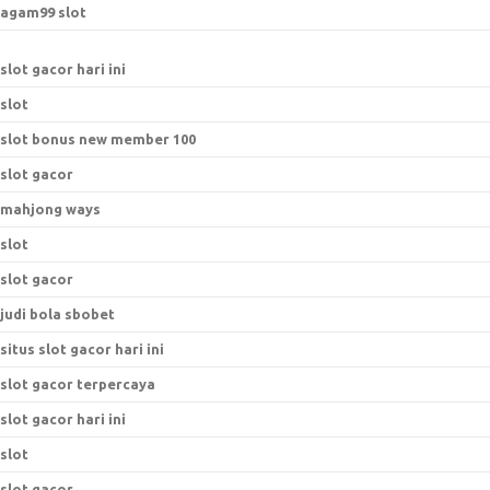
agam99 slot
slot gacor hari ini
slot
slot bonus new member 100
slot gacor
mahjong ways
slot
slot gacor
judi bola sbobet
situs slot gacor hari ini
slot gacor terpercaya
slot gacor hari ini
slot
slot gacor