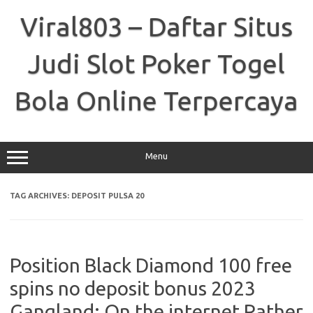
Skip
to
Viral803 – Daftar Situs
content
Judi Slot Poker Togel
Bola Online Terpercaya
Menu
TAG ARCHIVES:
DEPOSIT PULSA 20
Position Black Diamond 100 free
spins no deposit bonus 2023
Gangland: On the internet Rather