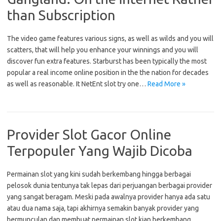
than Subscription
The video game features various signs, as well as wilds and you will
scatters, that will help you enhance your winnings and you will
discover fun extra features. Starburst has been typically the most
popular a real income online position in the the nation for decades
as well as reasonable. It NetEnt slot try one…
Read More »
Provider Slot Gacor Online
Terpopuler Yang Wajib Dicoba
Permainan slot yang kini sudah berkembang hingga berbagai
pelosok dunia tentunya tak lepas dari perjuangan berbagai provider
yang sangat beragam. Meski pada awalnya provider hanya ada satu
atau dua nama saja, tapi akhirnya semakin banyak provider yang
bermunculan dan membuat permainan slot kian berkembang.