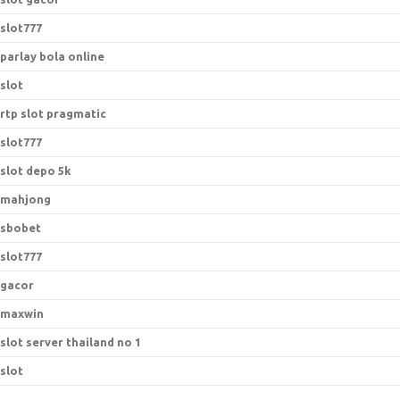
slot777
parlay bola online
slot
rtp slot pragmatic
slot777
slot depo 5k
mahjong
sbobet
slot777
gacor
maxwin
slot server thailand no 1
slot