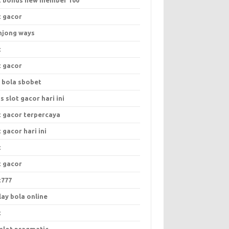
t bonus new member 100
t gacor
jong ways
t
t gacor
i bola sbobet
us slot gacor hari ini
t gacor terpercaya
t gacor hari ini
t
t gacor
t777
lay bola online
t