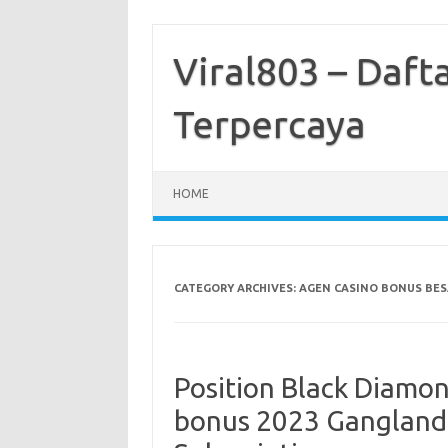
Skip
to
content
Viral803 – Daft
Terpercaya
HOME
CATEGORY ARCHIVES:
AGEN CASINO BONUS BES
Position Black Diamon
bonus 2023 Gangland: