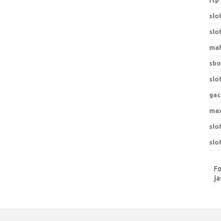
rtp
slo
slo
ma
sbo
slo
gac
ma
slo
slo
Fo
ja