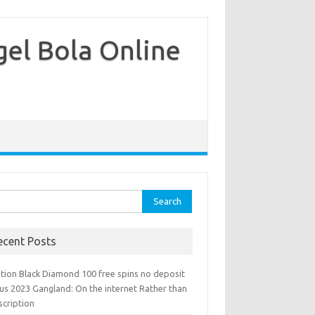
gel Bola Online
rch
ecent Posts
ition Black Diamond 100 free spins no deposit
us 2023 Gangland: On the internet Rather than
scription