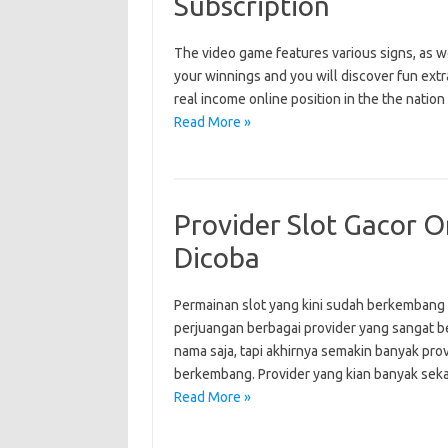
Subscription
The video game features various signs, as we
your winnings and you will discover fun extr
real income online position in the the nation
Read More »
Provider Slot Gacor O
Dicoba
Permainan slot yang kini sudah berkembang 
perjuangan berbagai provider yang sangat b
nama saja, tapi akhirnya semakin banyak pr
berkembang. Provider yang kian banyak sek
Read More »