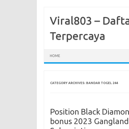
Skip
to
content
Viral803 – Daft
Terpercaya
HOME
CATEGORY ARCHIVES:
BANDAR TOGEL 244
Position Black Diamon
bonus 2023 Gangland: