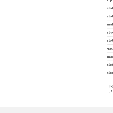
rtp
slo
slo
ma
sbo
slo
gac
ma
slo
slo
Fo
ja