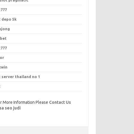
 slot pragmatic
t777
t depo 5k
hjong
bet
t777
or
xwin
t server thailand no 1
t
r More Information Please
Contact Us
sa seo judi