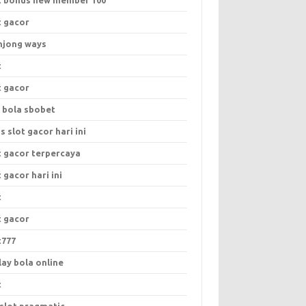
t bonus new member 100
t gacor
jong ways
t
t gacor
i bola sbobet
us slot gacor hari ini
t gacor terpercaya
t gacor hari ini
t
t gacor
t777
lay bola online
t