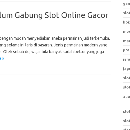
gam
lum Gabung Slot Online Gacor
slo
koi
mp
ses dengan mudah menyediakan aneka permainan judi terkemuka.
mp
yang selama ini laris di pasaran. Jenis permainan modern yang
pra
. Oleh sebab itu, wajar bila banyak sudah bettor yang juga
 »
jag
jag
slo
slo
aga
slo
slo