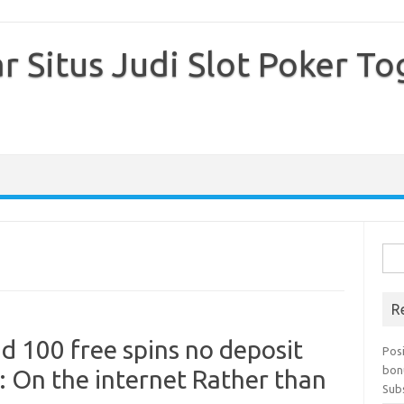
ar Situs Judi Slot Poker To
Sea
for:
R
d 100 free spins no deposit
Pos
bon
 On the internet Rather than
Sub