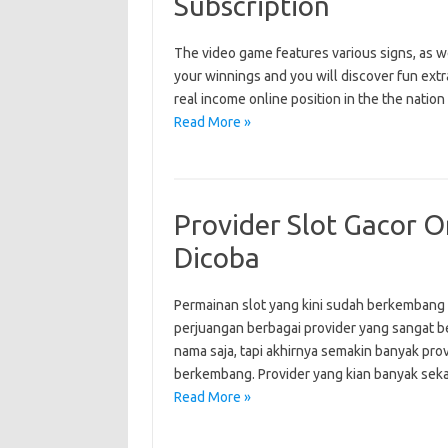
Subscription
The video game features various signs, as we
your winnings and you will discover fun extr
real income online position in the the nation
Read More »
Provider Slot Gacor O
Dicoba
Permainan slot yang kini sudah berkembang 
perjuangan berbagai provider yang sangat b
nama saja, tapi akhirnya semakin banyak pr
berkembang. Provider yang kian banyak sek
Read More »